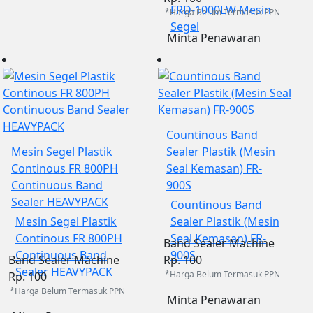
FRD-1000LW Mesin
*Harga Belum Termasuk PPN
Segel
Minta Penawaran
Countinous Band
Mesin Segel Plastik
Sealer Plastik (Mesin
Continous FR 800PH
Seal Kemasan) FR-
Continuous Band
900S
Sealer HEAVYPACK
Countinous Band
Mesin Segel Plastik
Sealer Plastik (Mesin
Continous FR 800PH
Seal Kemasan) FR-
Band Sealer Machine
Continuous Band
900S
Band Sealer Machine
Rp. 100
Sealer HEAVYPACK
*Harga Belum Termasuk PPN
Rp. 100
*Harga Belum Termasuk PPN
Minta Penawaran