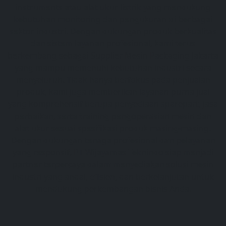
instruments atau alat ukur listrik yang mendukung
kebutuhan monitoring dan pengukuran di berbagai
sektor industri. Dengan dukungan produk berkualitas
dan sistem layanan profesional, kami terus
berkembang sebagai Supplier Mesin Packaging Jakarta
yang mampu memenuhi kebutuhan industri secara
menyeluruh. Tidak hanya berfokus pada penjualan
produk, kami juga memberikan layanan purna jual
yang komprehensif berupa penyediaan sparepart, jasa
perbaikan, serta training pengoperasian mesin dan
alat ukur sesuai spesifikasi produk masing-masing.
Dengan dukungan tenaga profesional dan pelayanan
yang responsif, PT Wijayamas Teknindo siap menjadi
partner terpercaya dalam menyediakan solusi mesin
industri yang andal, efisien, dan berkelanjutan untuk
mendukung perkembangan bisnis Anda.