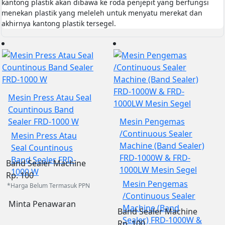
kantong plastik akan dibawa ke roda penjepit yang berfungsi
menekan plastik yang meleleh untuk menyatu merekat dan
akhirnya kantong plastik tersegel.
Mesin Press Atau Seal
Countinous Band
Sealer FRD-1000 W
Mesin Pengemas
/Continuous Sealer
Mesin Press Atau
Machine (Band Sealer)
Seal Countinous
FRD-1000W & FRD-
Band Sealer FRD-
Band Sealer Machine
1000LW Mesin Segel
1000 W
Rp. 100
Mesin Pengemas
*Harga Belum Termasuk PPN
/Continuous Sealer
Minta Penawaran
Machine (Band
Band Sealer Machine
Sealer) FRD-1000W &
Rp. 100