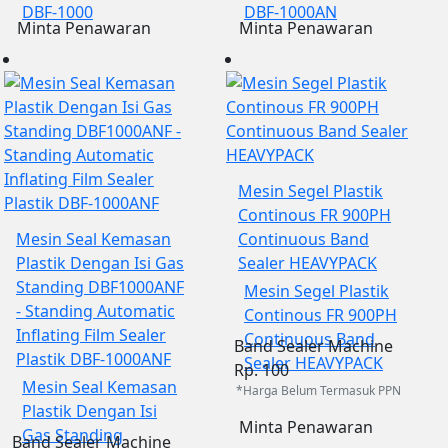
DBF-1000
DBF-1000AN
Minta Penawaran
Minta Penawaran
Mesin Segel Plastik
Continous FR 900PH
Mesin Seal Kemasan
Continuous Band
Plastik Dengan Isi Gas
Sealer HEAVYPACK
Standing DBF1000ANF
Mesin Segel Plastik
- Standing Automatic
Continous FR 900PH
Inflating Film Sealer
Continuous Band
Band Sealer Machine
Plastik DBF-1000ANF
Sealer HEAVYPACK
Rp. 100
Mesin Seal Kemasan
*Harga Belum Termasuk PPN
Plastik Dengan Isi
Minta Penawaran
Gas Standing
Band Sealer Machine