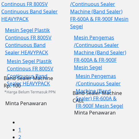
Mesin Segel Plastik
Continous FR 800SV
Mesin Pengemas
Continuous Band
/Continuous Sealer
Sealer HEAVYPACK
Machine (Band Sealer)
FR-600A & FR-900F
Mesin Segel Plastik
Mesin Segel
Continous FR 800SV
Continuous Band
Mesin Pengemas
Band Sealer Machine
Sealer HEAVYPACK
/Continuous Sealer
Rp. 100
Machine (Band
*Harga Belum Termasuk PPN
Band Sealer Machine
Sealer) FR-600A &
CALL
Minta Penawaran
FR-900F Mesin Segel
Minta Penawaran
1
2