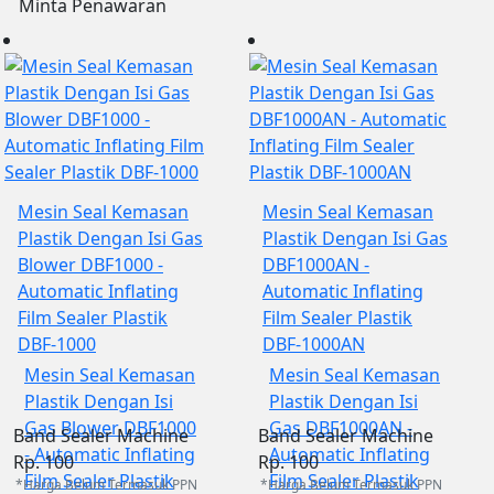
Minta Penawaran
Mesin Seal Kemasan
Mesin Seal Kemasan
Plastik Dengan Isi Gas
Plastik Dengan Isi Gas
Blower DBF1000 -
DBF1000AN -
Automatic Inflating
Automatic Inflating
Film Sealer Plastik
Film Sealer Plastik
DBF-1000
DBF-1000AN
Mesin Seal Kemasan
Mesin Seal Kemasan
Plastik Dengan Isi
Plastik Dengan Isi
Gas Blower DBF1000
Gas DBF1000AN -
Band Sealer Machine
Band Sealer Machine
- Automatic Inflating
Automatic Inflating
Rp. 100
Rp. 100
Film Sealer Plastik
Film Sealer Plastik
*Harga Belum Termasuk PPN
*Harga Belum Termasuk PPN