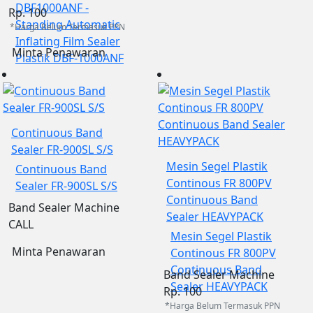
DBF1000ANF -
Rp. 100
Standing Automatic
*Harga Belum Termasuk PPN
Inflating Film Sealer
Minta Penawaran
Plastik DBF-1000ANF
Continuous Band
Sealer FR-900SL S/S
Mesin Segel Plastik
Continuous Band
Continous FR 800PV
Sealer FR-900SL S/S
Continuous Band
Band Sealer Machine
Sealer HEAVYPACK
CALL
Mesin Segel Plastik
Minta Penawaran
Continous FR 800PV
Continuous Band
Band Sealer Machine
Sealer HEAVYPACK
Rp. 100
*Harga Belum Termasuk PPN