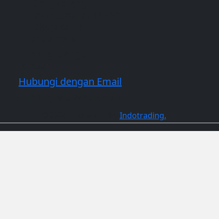
Cengkareng,
Jakarta Barat 11730
DKI Jakarta ,
Indonesia
Hubungi dengan
Telepon
Hubungi dengan Email
Hubungi via WhatsApp
©
2026
-
Powered by
Indotrading.