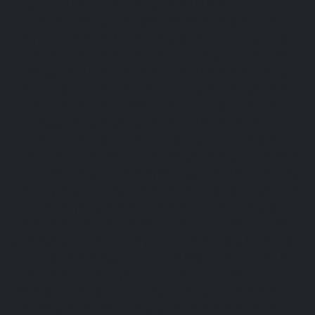
purna jual untuk berbagai kebutuhan industri di
Indonesia. Sebagai Supplier Mesin Packaging Jakarta
terpercaya, kami hadir sebagai mitra strategis bagi
sektor restoran, hotel, cafe, catering, rumah sakit,
hingga industri manufaktur skala home industry,
menengah, dan industri besar dengan menghadirkan
solusi mesin yang efisien, modern, dan berkualitas
tinggi. Dengan pengalaman dalam mendukung
kebutuhan produksi dan pengemasan, kami
berkomitmen membantu meningkatkan produktivitas
serta efisiensi operasional pelanggan melalui teknologi
yang tepat guna. Layanan kami mencakup penyediaan
mesin pengolahan makanan untuk berbagai
kebutuhan industri kuliner dan manufaktur, mesin
packaging untuk proses pengemasan yang lebih cepat
dan presisi, hingga industrial inkjet printer untuk
kebutuhan cetak expired date, barcode, QR code, dan
kode produksi pada berbagai jenis produk. Selain itu,
PT Wijayamas Teknindo juga menyediakan electrical