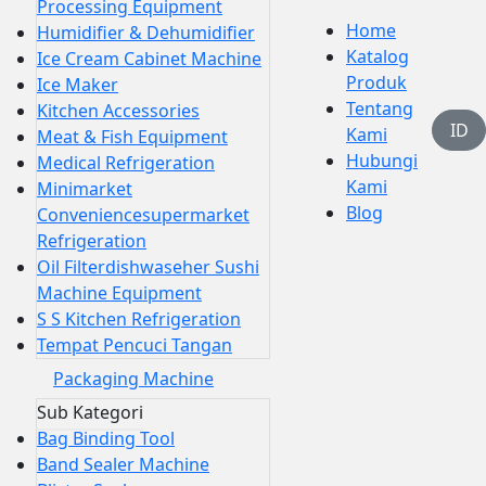
Processing Equipment
Home
Humidifier & Dehumidifier
Katalog
Ice Cream Cabinet Machine
Produk
Ice Maker
Tentang
Kitchen Accessories
ID
Kami
Meat & Fish Equipment
Hubungi
Medical Refrigeration
Kami
Minimarket
Blog
Conveniencesupermarket
Refrigeration
Oil Filterdishwaseher Sushi
Machine Equipment
S S Kitchen Refrigeration
Tempat Pencuci Tangan
Packaging Machine
Sub Kategori
Bag Binding Tool
Band Sealer Machine